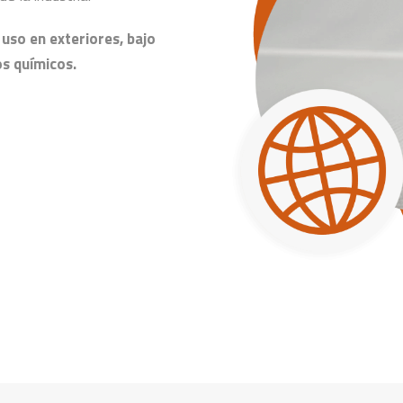
uso en exteriores, bajo
s químicos.