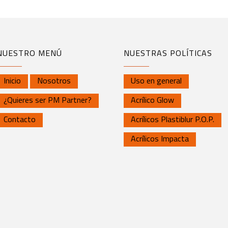
NUESTRO MENÚ
NUESTRAS POLÍTICAS
Inicio
Nosotros
Uso en general
¿Quieres ser PM Partner?
Acrílico Glow
Contacto
Acrílicos Plastiblur P.O.P.
Acrílicos Impacta