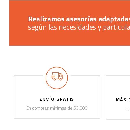
Realizamos asesorías adaptadas
según las necesidades y particula
ENVÍO GRATIS
MÁS 
En compras mínimas de $3,000
Li