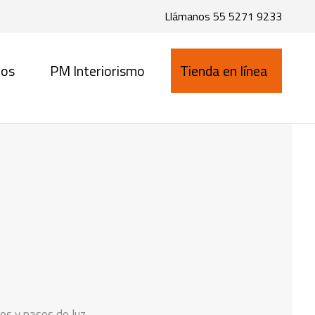
Llámanos 55 5271 9233
cos
PM Interiorismo
Tienda en línea
es y pasos de luz.