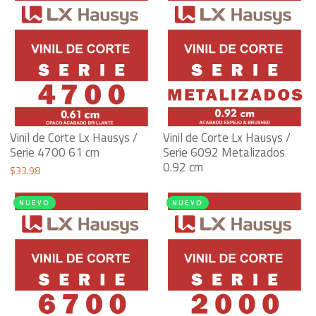
desde
$52.60
hasta
$61.09
Vinil de Corte Lx Hausys /
Vinil de Corte Lx Hausys /
Serie 4700 61 cm
Serie 6092 Metalizados
0.92 cm
$
33.98
NUEVO
NUEVO